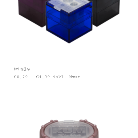
KUM Mellow
€
0,79
–
€
4,99
inkl. Mwst.