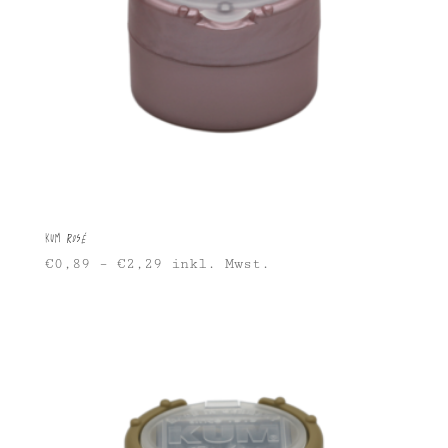
KUM Rosé
€
0,89
–
€
2,29
inkl. Mwst.