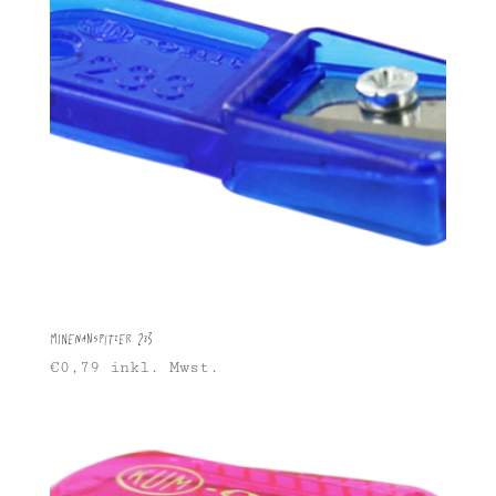
Minenanspitzer 233
€
0,79
inkl. Mwst.