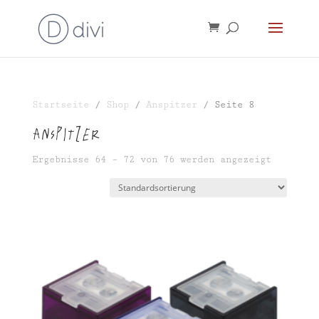
Startseite
/
Shop
/
Anspitzer
/ Seite 8
Anspitzer
Ergebnisse 64 – 72 von 76 werden angezeigt