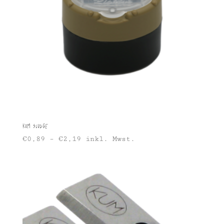
KUM Sludge
€
0,89
–
€
2,19
inkl. Mwst.