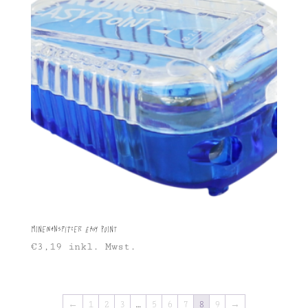
Minenanspitzer Easy Point
€
3,19
inkl. Mwst.
←
1
2
3
…
5
6
7
8
9
→