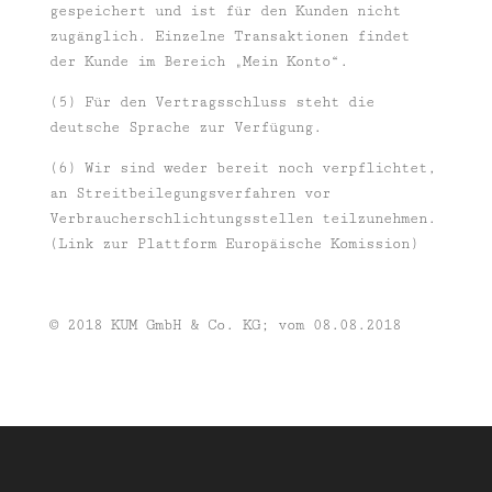
gespeichert und ist für den Kunden nicht
zugänglich. Einzelne Transaktionen findet
der Kunde im Bereich „Mein Konto“.
(5) Für den Vertragsschluss steht die
deutsche Sprache zur Verfügung.
(6) Wir sind weder bereit noch verpflichtet,
an Streitbeilegungsverfahren vor
Verbraucherschlichtungsstellen teilzunehmen.
(Link zur Plattform Europäische Komission)
© 2018 KUM GmbH & Co. KG; vom 08.08.2018