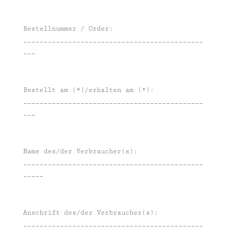
Bestellnummer / Order:
____________________________________________
___
Bestellt am (*)/erhalten am (*):
____________________________________________
___
Name des/der Verbraucher(s):
____________________________________________
_____
Anschrift des/der Verbraucher(s):
____________________________________________