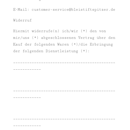
E-Mail:
customer-service@bleistiftspitzer.de
Widerruf
Hiermit widerrufe(n) ich/wir (*) den von
mir/uns (*) abgeschlossenen Vertrag über den
Kauf der folgenden Waren (*)/die Erbringung
der folgenden Dienstleistung (*):
____________________________________________
____________
____________________________________________
____________
____________________________________________
____________