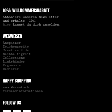
10% WILLKOMMENSRABATT
Abboniere unseren Newsletter
und erhalte -10%,
hier
kannst du dich anmelden.
WEGWEISER
Anspitzer
Zeichengeräte
Creative Kids
Nachhaltigkeit
Collections
Linkshänder
Ergonomie
Radierer
HAPPY SHOPPING
zum
Warenkorb
Versandinformationen
FOLLOW US