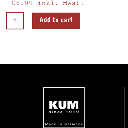
€
6,09
inkl. Mwst.
Double
Add to cart
Sharpener
300-
2
quantity