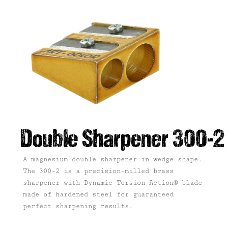
Double Sharpener 300-2
A magnesium double sharpener in wedge shape.
The 300-2 is a precision-milled brass
sharpener with Dynamic Torsion Action® blade
made of hardened steel for guaranteed
perfect sharpening results.