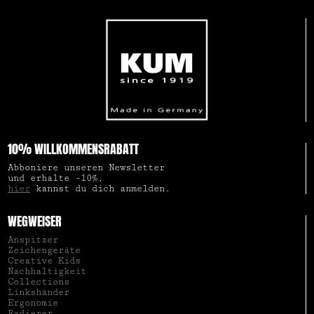
10% WILLKOMMENSRABATT
Abboniere unseren Newsletter
und erhalte -10%,
hier
kannst du dich anmelden.
WEGWEISER
Anspitzer
Zeichengeräte
Creative Kids
Nachhaltigkeit
Collections
Linkshänder
Ergonomie
Radierer