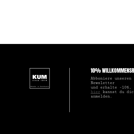
10% WILLKOMMENSR
Abboniere unseren
Newsletter
und erhalte -10%,
hier
kannst du dic
anmelden.