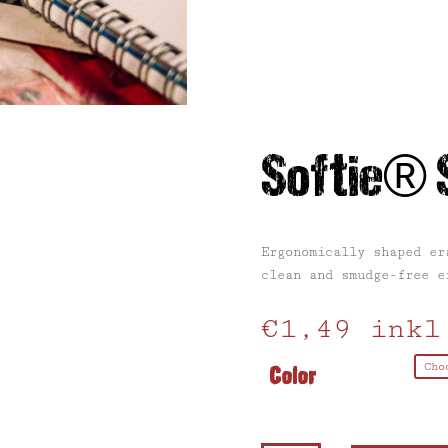
Softie® S
Ergonomically shaped er
clean and smudge-free e
€
1,49
inkl
Color