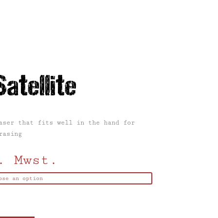
atellite
aser that fits well in the hand for
rasing
. Mwst.