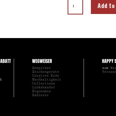
Softie®
Add to
Satellite
quantity
ABATT
WEGWEISER
HAPPY 
Anspitzer
zum
Wa
Zeichengeräte
Versan
Creative Kids
h
Nachhaltigkeit
Collections
Linkshänder
Ergonomie
Radierer