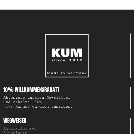
10% WILLKOMMENSRABATT
Abboniere unseren Newsletter
und erhalte -10%,
hier
kannst du dich anmelden.
WEGWEISER
Aquarellpinsel
Pinselsets