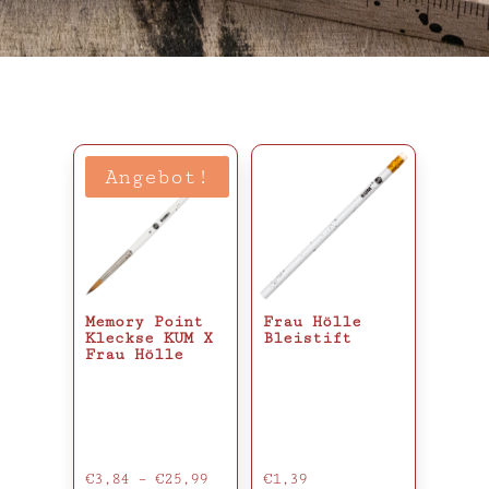
Angebot!
Memory Point
Frau Hölle
Kleckse KUM X
Bleistift
Frau Hölle
€
3,84
–
€
25,99
€
1,39