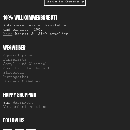
10% WILLKOMMENSRABATT
Abboniere unseren Newsletter
und erhalte -10%,
hier
kannst du dich anmelden.
WEGWEISER
Aquarellpinsel
Pinselsets
Acryl- und Ölpinsel
Anspitzer für Künstler
Streewear
kumtogether
Dingens & Gedöns
HAPPY SHOPPING
zum
Warenkorb
Versandinformationen
FOLLOW US