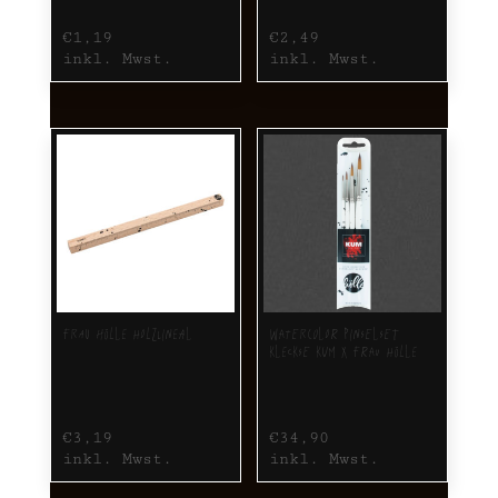
€
1,19
€
2,49
inkl. Mwst.
inkl. Mwst.
Frau Hölle Holzlineal
Watercolor Pinselset
Kleckse KUM x Frau Hölle
€
3,19
€
34,90
inkl. Mwst.
inkl. Mwst.