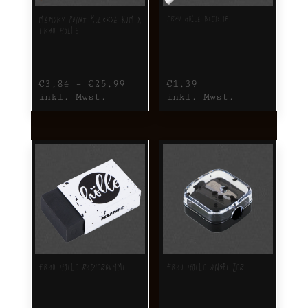
Frau Hölle Bleistift
Memory Point Kleckse KUM X
Frau Hölle
€
3,84
–
€
25,99
€
1,39
inkl. Mwst.
inkl. Mwst.
Frau Hölle Radiergummi
Frau Hölle Anspitzer