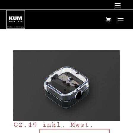
€
2,49
inkl. Mwst.
Frau