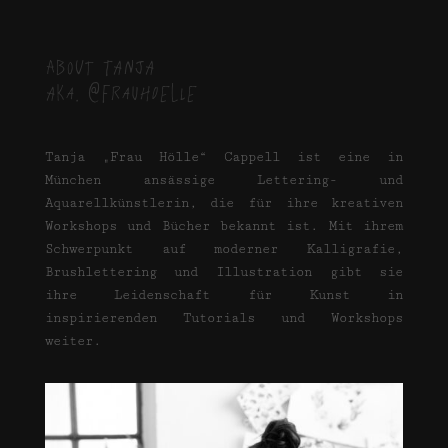
ABOUT TANJA
aka. @frauhoelle
Tanja „Frau Hölle“ Cappell ist eine in
München ansässige Lettering- und
Aquarellkünstlerin, die für ihre kreativen
Workshops und Bücher bekannt ist. Mit ihrem
Schwerpunkt auf moderner Kalligrafie,
Brushlettering und Illustration gibt sie
ihre Leidenschaft für Kunst in
inspirierenden Tutorials und Workshops
weiter.