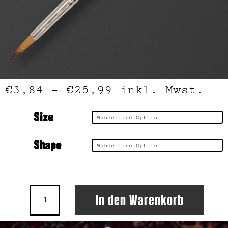
€
3,84
–
€
25,99
inkl. Mwst.
Size
Shape
Memory
In den Warenkorb
Point
Kleckse
KUM