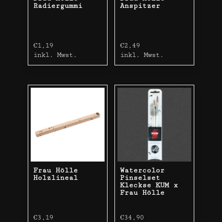
Radiergummi
Anspitzer
€
1,19
€
2,49
inkl. Mwst.
inkl. Mwst.
Frau Hölle
Watercolor
Holzlineal
Pinselset
Kleckse KUM x
Frau Hölle
€
3,19
€
34,90