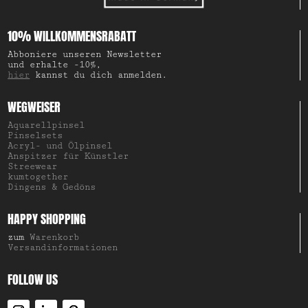
10% WILLKOMMENSRABATT
Abboniere unseren Newsletter
und erhalte -10%,
hier
kannst du dich anmelden.
WEGWEISER
Aquarellpinsel
Pinselsets
Acryl- und Ölpinsel
Anspitzer für Künstler
Streewear
kumtogether
Dingens & Gedöns
HAPPY SHOPPING
zum
Warenkorb
Versandinformationen
FOLLOW US