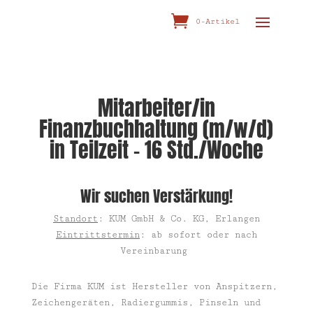
0-Artikel
Mitarbeiter/in
Finanzbuchhaltung (m/w/d)
in Teilzeit – 16 Std./Woche
Wir suchen Verstärkung!
Standort
: KUM GmbH & Co. KG, Erlangen
Eintrittstermin
: ab sofort oder nach
Vereinbarung
Die Firma KUM ist Hersteller von Anspitzern,
Zeichengeräten, Radiergummis, Pinseln und