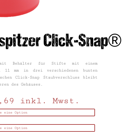
spitzer Click-Snap®
 mit Behälter für Stifte mit einem
d 11 mm in drei verschiedenen bunten
schen Click-Snap Staubverschluss bleibt
eren des Gehäuses.
,69
inkl. Mwst.