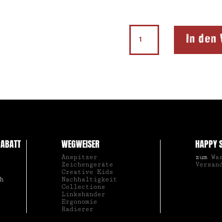
Doppelanspitzer
In den
Click-
Snap®
Menge
ABATT
WEGWEISER
HAPPY 
Anspitzer
zum
Wa
Zeichengeräte
Versan
Creative Kids
h
Nachhaltigkeit
Collections
Linkshänder
Ergonomie
Radierer