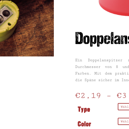
Doppelan
Ein Doppelanspitzer
Durchmesser von 8 un
Farben. Mit dem prakti
die Späne sicher im Inn
€
2,19
–
€
3
Type
Color