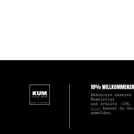
10% WILLKOMMENSR
Abboniere unseren
Newsletter
und erhalte -10%,
hier
kannst du dic
anmelden.