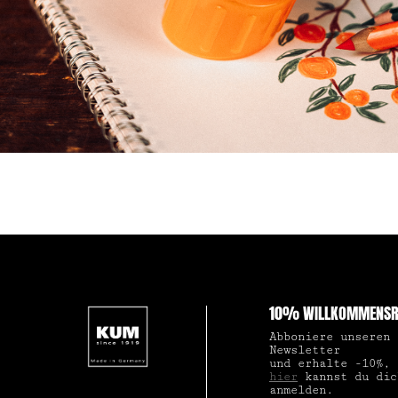
10% WILLKOMMENSR
Abboniere unseren
Newsletter
und erhalte -10%,
hier
kannst du dic
anmelden.