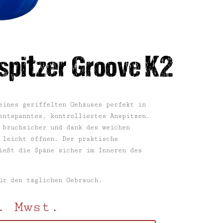
spitzer Groove K2
eines geriffelten Gehäuses perfekt in
entspanntes, kontrolliertes Anspitzen.
 bruchsicher und dank des weichen
 leicht öffnen. Der praktische
ießt die Späne sicher im Inneren des
ür den täglichen Gebrauch.
. Mwst.