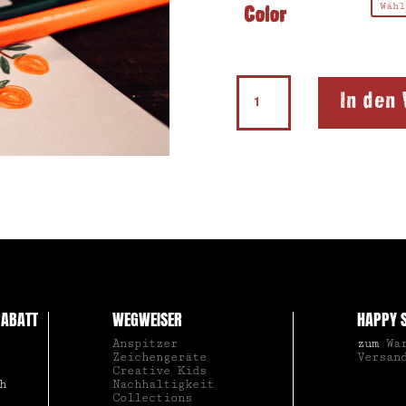
Color
Doppelanspitzer
In den
Groove
K2
Menge
ABATT
WEGWEISER
HAPPY 
Anspitzer
zum
Wa
Zeichengeräte
Versan
Creative Kids
h
Nachhaltigkeit
Collections