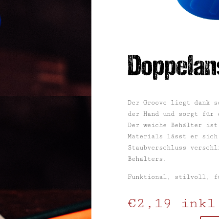
Doppelan
Der Groove liegt dank s
der Hand und sorgt für 
Der weiche Behälter ist
Materials lässt er sich
Staubverschluss verschl
Behälters.
Funktional, stilvoll, f
€
2,19
inkl