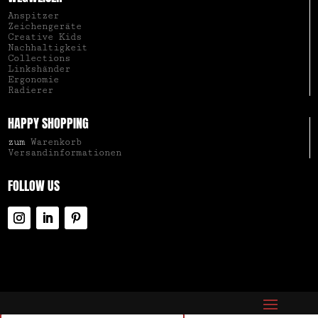
Anspitzer
Zeichengeräte
Creative Kids
Nachhaltigkeit
Collections
Linkshänder
Ergonomie
Radierer
HAPPY SHOPPING
zum
Warenkorb
Versandinformationen
FOLLOW US