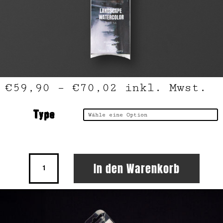
€
59,90
–
€
70,02
inkl. Mwst.
Type
Landscape
In den Warenkorb
Watercolor
Pinselset
Menge