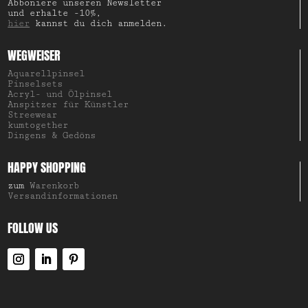
Abboniere unseren Newsletter
und erhalte -10%,
hier
kannst du dich anmelden.
WEGWEISER
Aquarellpinsel
Pinselsets
Acryl- und Ölpinsel
Anspitzer für Künstler
Streewear
kumtogether
Dingens & Gedöns
HAPPY SHOPPING
zum
Warenkorb
Versandinformationen
FOLLOW US