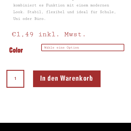
kombiniert es Funktion mit einem modernen
Look. Stabil, flexibel und ideal für Schule,
Uni oder Büro.
€
1,49
inkl. Mwst.
Color
Lineal
In den Warenkorb
30cm
FT
Menge