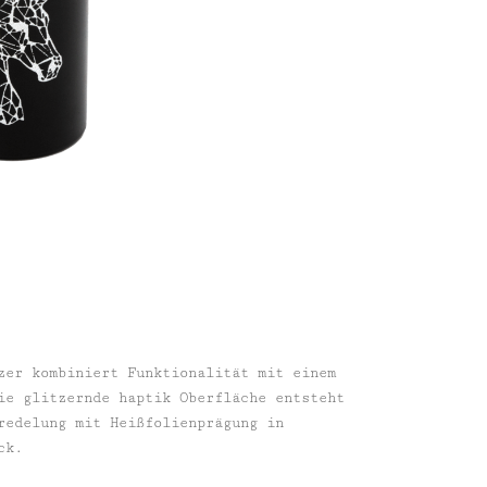
zer kombiniert Funktionalität mit einem
ie glitzernde haptik Oberfläche entsteht
redelung mit Heißfolienprägung in
ck.