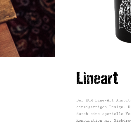
Lineart
Der KUM Line-Art Anspit
einzigartigen Design. D
durch eine spezielle Ve
Kombination mit Siebdru