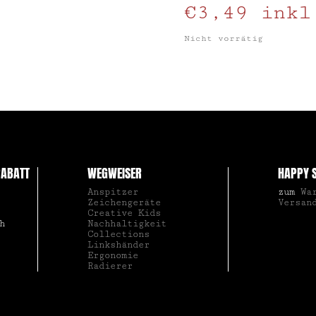
€
3,49
inkl
Nicht vorrätig
ABATT
WEGWEISER
HAPPY 
Anspitzer
zum
Wa
Zeichengeräte
Versan
Creative Kids
h
Nachhaltigkeit
Collections
Linkshänder
Ergonomie
Radierer