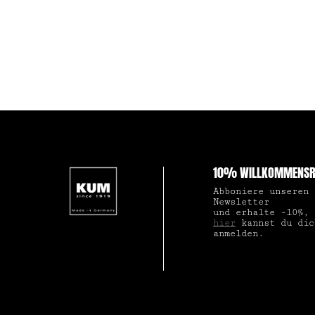
10% WILLKOMMENSR
Abboniere unseren
Newsletter
und erhalte -10%,
hier
kannst du dic
anmelden.