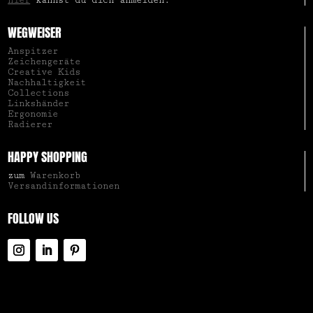
hier
kannst du dich anmelden.
WEGWEISER
Anspitzer
Zeichengeräte
Creative Kids
Nachhaltigkeit
Collections
Linkshänder
Ergonomie
Radierer
HAPPY SHOPPING
zum
Warenkorb
Versandinformationen
FOLLOW US