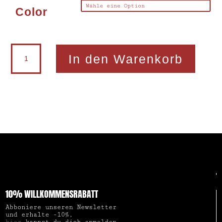
Color
Doppelanspitzer
In den Warenkorb
Pencil-
Pal
K2
Lefty®
Menge
10% WILLKOMMENSRABATT
Abboniere unseren Newsletter
und erhalte -10%,