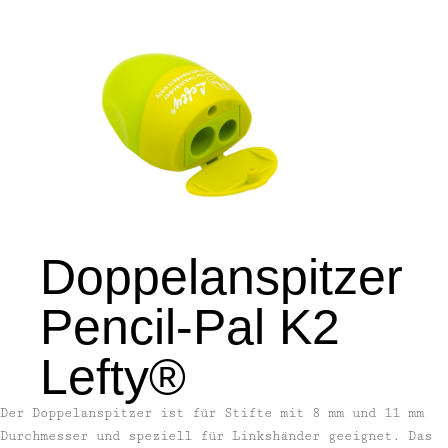
Doppelanspitzer
Pencil-Pal K2
Lefty®
Der Doppelanspitzer ist für Stifte mit 8 mm und 11 mm
Durchmesser und speziell für Linkshänder geeignet. Das