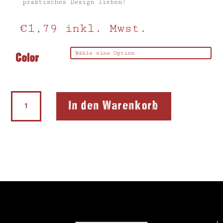
praktisches Design lieben!
€
1,79
inkl. Mwst.
Color
Radiergummianspitzer
In den Warenkorb
Bär
Menge