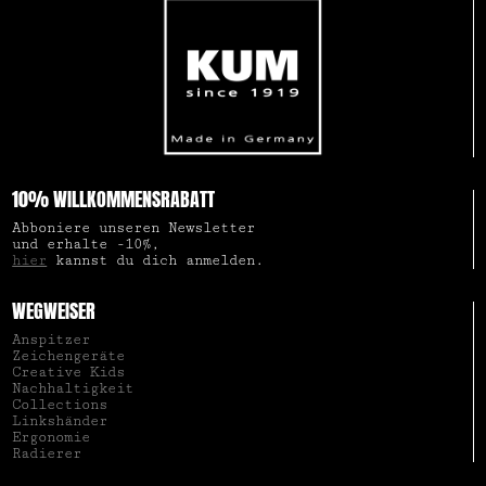
10% WILLKOMMENSRABATT
Abboniere unseren Newsletter
und erhalte -10%,
hier
kannst du dich anmelden.
WEGWEISER
Anspitzer
Zeichengeräte
Creative Kids
Nachhaltigkeit
Collections
Linkshänder
Ergonomie
Radierer