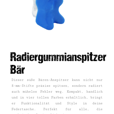
Radiergummianspitzer
Bär
Dieser süße Bären-Anspitzer kann nicht nur
8-mm-Stifte präzise spitzen, sondern radiert
auch mühelos Fehler weg. Kompakt, handlich
und in vier tollen Farben erhältlich, bringt
er Funktionalität und Style in deine
Federtasche. Perfekt für alle, die