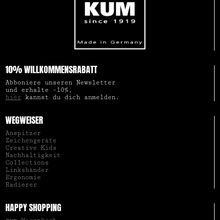
10% WILLKOMMENSRABATT
Abboniere unseren Newsletter
und erhalte -10%,
hier
kannst du dich anmelden.
WEGWEISER
Anspitzer
Zeichengeräte
Creative Kids
Nachhaltigkeit
Collections
Linkshänder
Ergonomie
Radierer
HAPPY SHOPPING