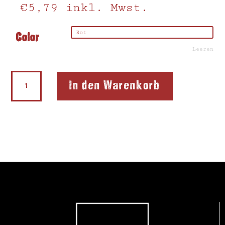
€
5,79
inkl. Mwst.
Color
Leeren
Doppelanspitzer
In den Warenkorb
Softie®
M2
Lefty®
Menge