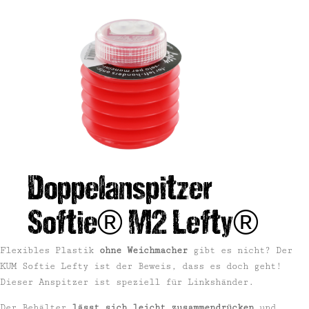
Doppelanspitzer
Softie® M2 Lefty®
Flexibles Plastik
ohne Weichmacher
gibt es nicht? Der
KUM Softie Lefty ist der Beweis, dass es doch geht!
Dieser Anspitzer ist speziell für Linkshänder.
Der Behälter
lässt sich leicht zusammendrücken
und