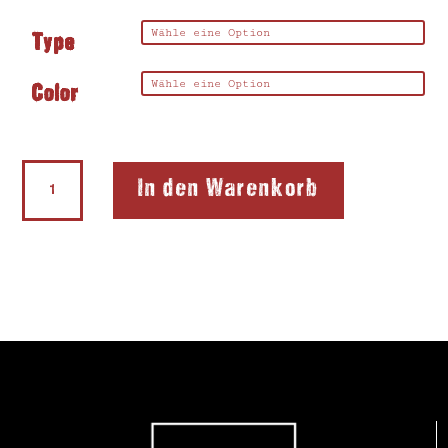
Type
Color
Softie®FLEX
In den Warenkorb
Lefty®
Menge