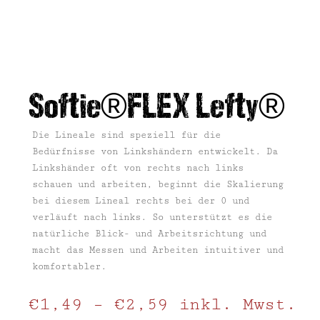
Softie®FLEX Lefty®
Die Lineale sind speziell für die
Bedürfnisse von Linkshändern entwickelt. Da
Linkshänder oft von rechts nach links
schauen und arbeiten, beginnt die Skalierung
bei diesem Lineal rechts bei der 0 und
verläuft nach links. So unterstützt es die
natürliche Blick- und Arbeitsrichtung und
macht das Messen und Arbeiten intuitiver und
komfortabler.
€
1,49
–
€
2,59
inkl. Mwst.