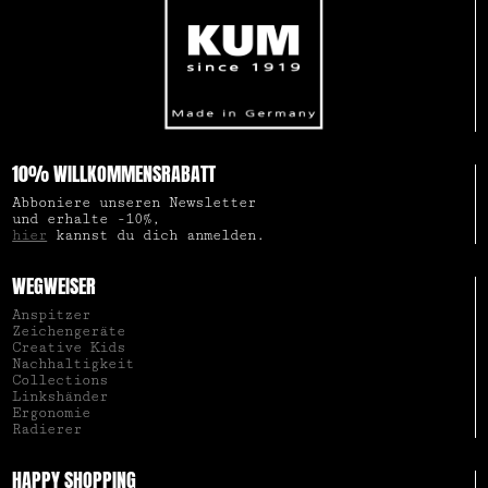
10% WILLKOMMENSRABATT
Abboniere unseren Newsletter
und erhalte -10%,
hier
kannst du dich anmelden.
WEGWEISER
Anspitzer
Zeichengeräte
Creative Kids
Nachhaltigkeit
Collections
Linkshänder
Ergonomie
Radierer
HAPPY SHOPPING