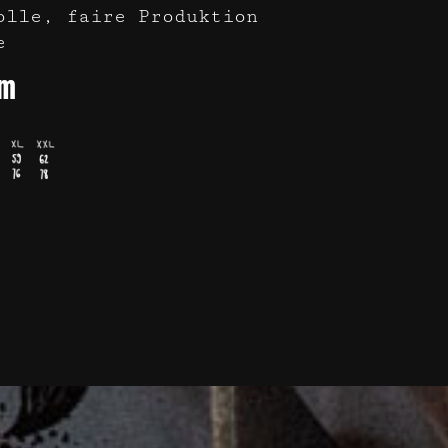
olle, faire Produktion
e
rm