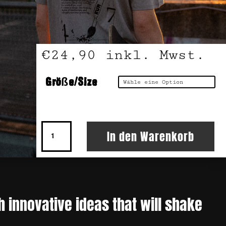
€
24,90
inkl. Mwst.
Größe/Size
T-
In den Warenkorb
Shirt
Unleash
Your
Creativity
Menge
h innovative ideas that will shake