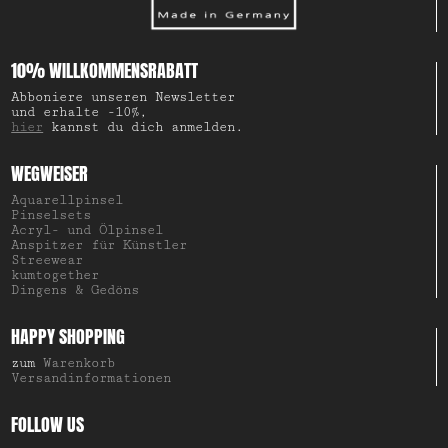
10% WILLKOMMENSRABATT
Abboniere unseren Newsletter
und erhalte -10%,
hier
kannst du dich anmelden.
WEGWEISER
Aquarellpinsel
Pinselsets
Acryl- und Ölpinsel
Anspitzer für Künstler
Streewear
kumtogether
Dingens & Gedöns
HAPPY SHOPPING
zum
Warenkorb
Versandinformationen
FOLLOW US