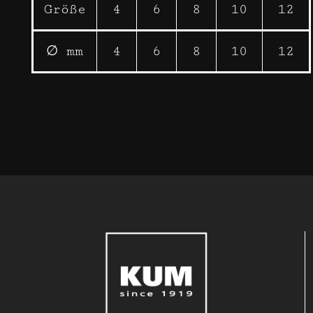
Größe
4
6
8
10
12
∅ mm
4
6
8
10
12