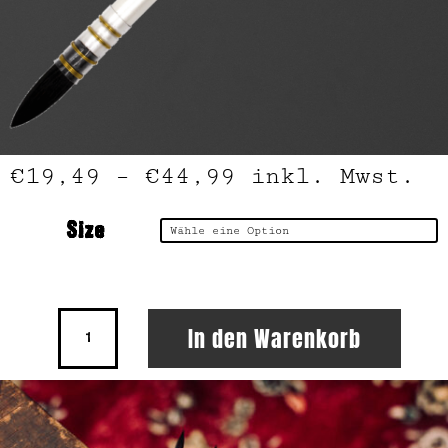
€
19,49
–
€
44,99
inkl. Mwst.
Size
KUM
In den Warenkorb
French
Aqua
Menge