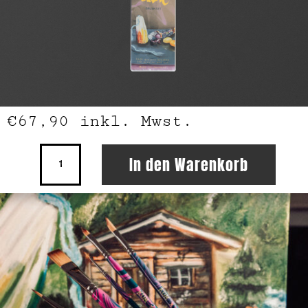
€
67,90
inkl. Mwst.
Volane
In den Warenkorb
Pinselset
Menge