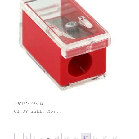
Sharpener Mikro K1
€
1,09
inkl. Mwst.
←
1
2
3
…
14
15
16
17
18
19
20