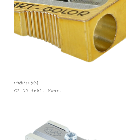
Sharpener 300-1
€
2,39
inkl. Mwst.