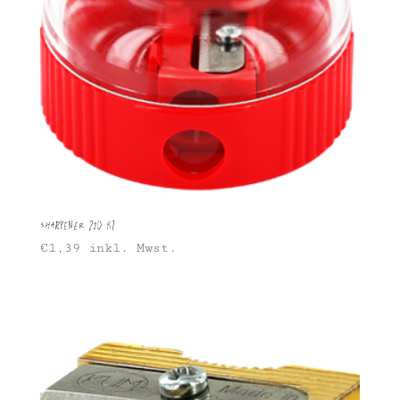
Sharpener 210 K1
€
1,39
inkl. Mwst.