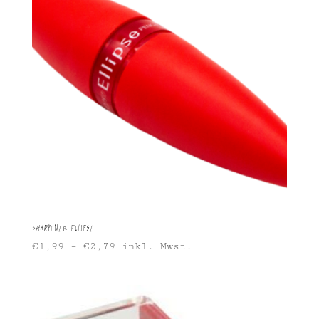
Sharpener Ellipse
€
1,99
–
€
2,79
inkl. Mwst.