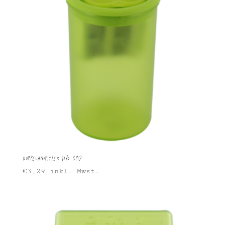
Doppelanspitzer 1870 KM2
€
3,29
inkl. Mwst.