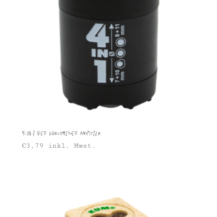
4-in-1 Vier Durchmesser Anspitzer
€
3,79
inkl. Mwst.