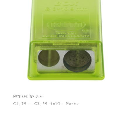
Doppelanspitzer 2-in-1
€
1,79
–
€
3,59
inkl. Mwst.