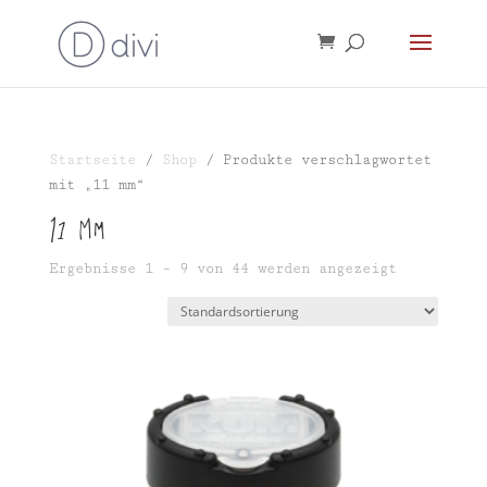
Startseite
/
Shop
/ Produkte verschlagwortet
mit „11 mm“
11 mm
Ergebnisse 1 – 9 von 44 werden angezeigt