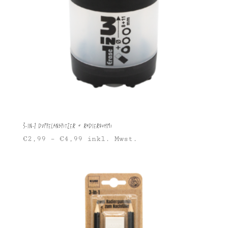
3-in-1 Doppelanspitzer + Radiergummi
€
2,99
–
€
4,99
inkl. Mwst.