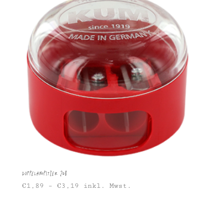
Doppelanspitzer 208
€
1,89
–
€
3,19
inkl. Mwst.