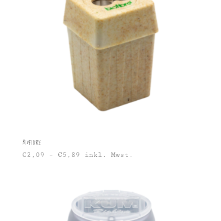
Biofibre
€
2,09
–
€
5,89
inkl. Mwst.