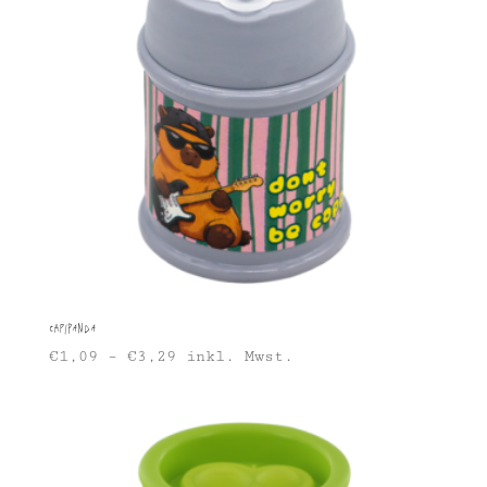
Capipanda
€
1,09
–
€
3,29
inkl. Mwst.