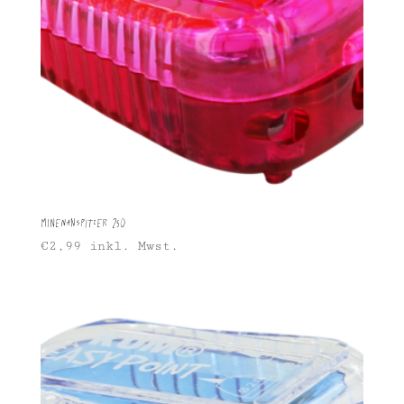
Minenanspitzer 250
€
2,99
inkl. Mwst.