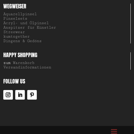
WEGWEISER
Aquarellpinsel
Pinselsets
Acryl- und Ölpinsel
Anspitzer für Künstler
Streewear
kumtogether
Dingens & Gedöns
HAPPY SHOPPING
zum
Warenkorb
Versandinformationen
FOLLOW US