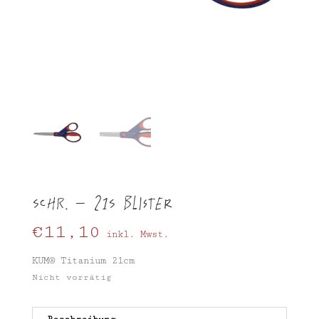
SCHR. – 21S Blister
€
11,10
inkl. Mwst.
KUM® Titanium 21cm
Nicht vorrätig