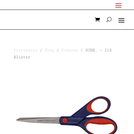
Startseite
/
Shop
/
Scheren
/ SCHR. – 21S
Blister