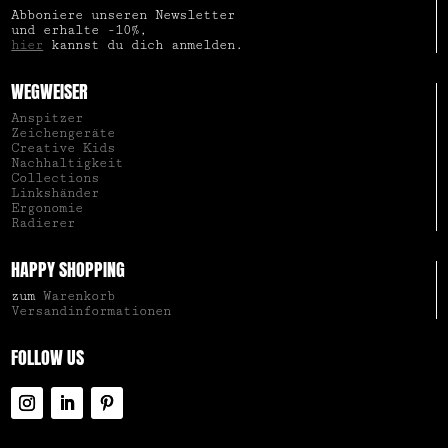
Abboniere unseren Newsletter
und erhalte -10%,
hier
kannst du dich anmelden.
WEGWEISER
Anspitzer
Zeichengeräte
Creative Kids
Nachhaltigkeit
Collections
Linkshänder
Ergonomie
Radierer
HAPPY SHOPPING
zum
Warenkorb
Versandinformationen
FOLLOW US