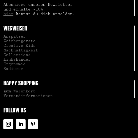
Abboniere unseren Newsletter
und erhalte -10%,
hier
kannst du dich anmelden.
WEGWEISER
Anspitzer
Zeichengeräte
Creative Kids
Nachhaltigkeit
Collections
Linkshänder
Ergonomie
Radierer
HAPPY SHOPPING
zum
Warenkorb
Versandinformationen
FOLLOW US