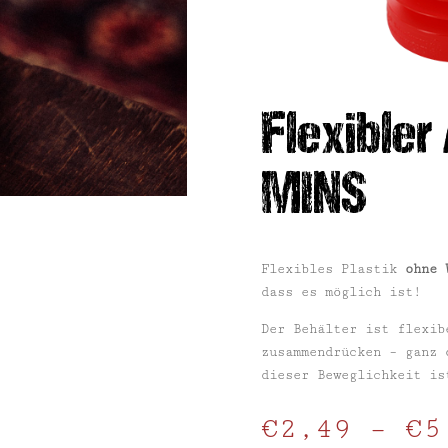
Flexibler
MINS
Flexibles Plastik
ohne 
dass es möglich ist!
Der Behälter ist flexib
zusammendrücken – ganz 
dieser Beweglichkeit i
€
2,49
–
€
5