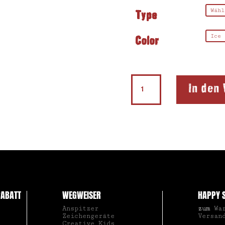
Type
Color
Flexibler
In den
Anspitzer
Softie®
MINS
Menge
ABATT
WEGWEISER
HAPPY 
Anspitzer
zum
Wa
Zeichengeräte
Versan
Creative Kids