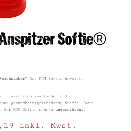
 Anspitzer Softie®
Weichmacher
? Der KUM Softie beweist,
el, lässt sich knautschen und
ohne gesundheitsgefährdende Stoffe. Dank
st der KUM Softie nahezu
unzerstörbar
.
,19
inkl. Mwst.