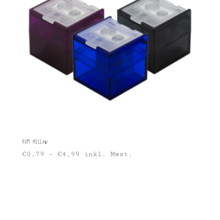
KUM Mellow
€
0,79
–
€
4,99
inkl. Mwst.