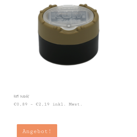
KUM Sludge
€
0,89
–
€
2,19
inkl. Mwst.
Angebot!