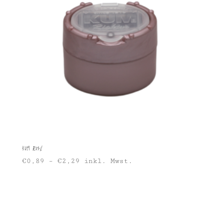
KUM Rosé
€
0,89
–
€
2,29
inkl. Mwst.