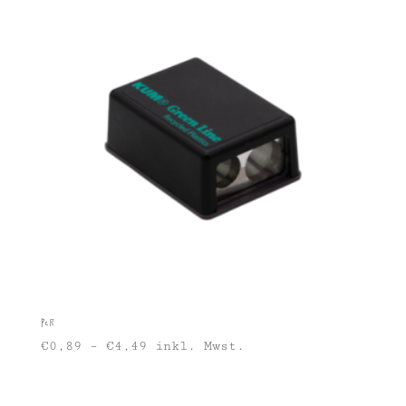
PCR
€
0,89
–
€
4,49
inkl. Mwst.