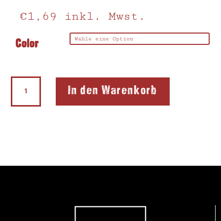
€
1,69
inkl. Mwst.
Color
L1
In den Warenkorb
Flexi
Style
Menge