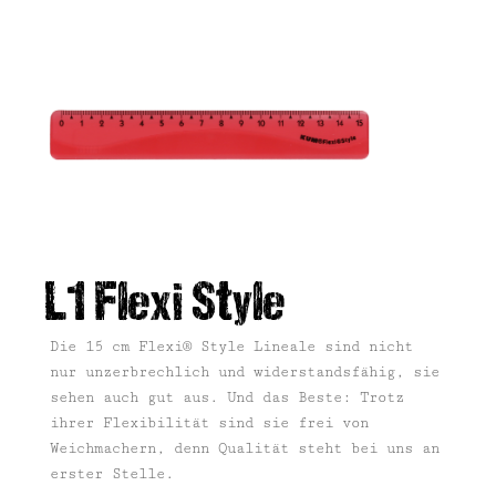
L1 Flexi Style
Die 15 cm Flexi® Style Lineale sind nicht
nur unzerbrechlich und widerstandsfähig, sie
sehen auch gut aus. Und das Beste: Trotz
ihrer Flexibilität sind sie frei von
Weichmachern, denn Qualität steht bei uns an
erster Stelle.