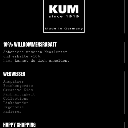
10% WILLKOMMENSRABATT
Abboniere unseren Newsletter
und erhalte -10%,
hier
kannst du dich anmelden.
WEGWEISER
Anspitzer
Zeichengeräte
Creative Kids
Nachhaltigkeit
Collections
Linkshänder
Ergonomie
Radierer
HAPPY SHOPPING